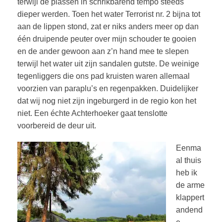
terwijl de plassen in schrikbarend tempo steeds
dieper werden. Toen het water Terrorist nr. 2 bijna tot
aan de lippen stond, zat er niks anders meer op dan
één druipende peuter over mijn schouder te gooien
en de ander gewoon aan z’n hand mee te slepen
terwijl het water uit zijn sandalen gutste. De weinige
tegenliggers die ons pad kruisten waren allemaal
voorzien van paraplu’s en regenpakken. Duidelijker
dat wij nog niet zijn ingeburgerd in de regio kon het
niet. Een échte Achterhoeker gaat tenslotte
voorbereid de deur uit.
Eenma
al thuis
heb ik
de arme
klappert
andend