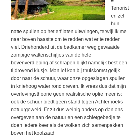
e
Terrorist
en zelf
hun
natte spullen op het erf laten uitwringen, terwijl ik me
naar boven haastte om te redden wat er te redden
viel. Driehonderd uit de badkamer weg gewaaide
zompige wattenschijfjes van de hele
bovenverdieping af schrapen blijkt namelijk best een
tijdrovend klusje. Manlief kon bij thuiskomst gelijk
door naar de schuur, waar onze opgeslagen spullen
in kniehoog water rond dreven. Ik vrees dus dat mijn
overlevingstheorie geen realistische optie meer is:
ook de schuur biedt geen stand tegen Achterhoeks
natuurgeweld. Er zit dus weinig anders op dan ons
overgeven aan de natuur en een schietgebedje te
doen iedere keer als de wolken zich samenpakken
boven het koolzaad.