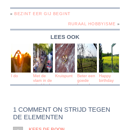
«
BEZINT EER GIJ BEGINT
RURAAL HOBBYISME
»
LEES OOK
I do
Met de
Kruispunt
Beter een
Happy
vlam in de
goede
birthday
pijp (deel
buur, dan
4)
een verre
vriend
1 COMMENT ON STRIJD TEGEN
DE ELEMENTEN
KEES DE BOON