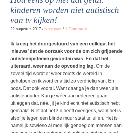
kinderen worden niet autistisch
van tv kijken!
/
/
1 Comment
22 augustus 2017
blogt over
Ik kreeg het doorgestuurd van een collega, het
‘nieuws’ dat de oorzaak voor de om zich grijpende
autistenepidemie gevonden was. En dat het,
uiteraard, weer aan de opvoeding lag.
Om de
zoveel tijd wordt er weer zoiets de wereld in
geholpen en ik word er altijd zo verdrietig van. En
boos. Dat ook vooral. Want daar ga je dan weer, als
autistenouder. Kun je wéér aan iedereen gaan
uitleggen dat, néé, jij je kind echt niet autistisch hebt
gemaakt. Niet dat het zin heeft overigens, want het is
alsof je tegen een blinde muur staat te lullen. Het is
namelijk sowieso al moeilijk genoeg om mensen aan
hun verstand te peuteren dat autisme niet een soort