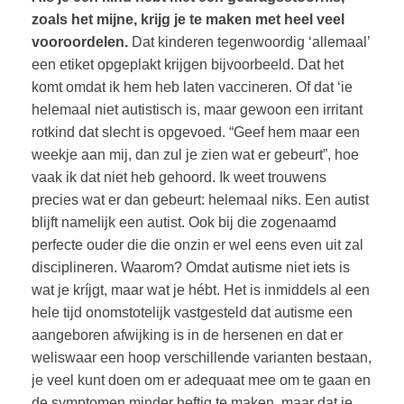
zoals het mijne, krijg je te maken met heel veel
vooroordelen.
Dat kinderen tegenwoordig ‘allemaal’
een etiket opgeplakt krijgen bijvoorbeeld. Dat het
komt omdat ik hem heb laten vaccineren. Of dat ‘ie
helemaal niet autistisch is, maar gewoon een irritant
rotkind dat slecht is opgevoed. “Geef hem maar een
weekje aan mij, dan zul je zien wat er gebeurt”, hoe
vaak ik dat niet heb gehoord. Ik weet trouwens
precies wat er dan gebeurt: helemaal niks. Een autist
blijft namelijk een autist. Ook bij die zogenaamd
perfecte ouder die die onzin er wel eens even uit zal
disciplineren. Waarom? Omdat autisme niet iets is
wat je kríjgt, maar wat je hébt. Het is inmiddels al een
hele tijd onomstotelijk vastgesteld dat autisme een
aangeboren afwijking is in de hersenen en dat er
weliswaar een hoop verschillende varianten bestaan,
je veel kunt doen om er adequaat mee om te gaan en
de symptomen minder heftig te maken, maar dat je