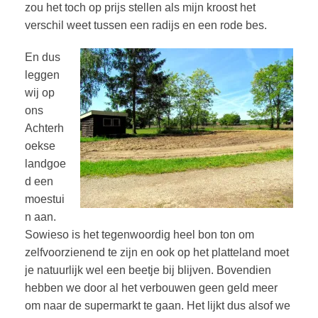
zou het toch op prijs stellen als mijn kroost het
verschil weet tussen een radijs en een rode bes.
En dus
leggen
wij op
ons
Achterh
oekse
landgoe
d een
moestui
n aan.
Sowieso is het tegenwoordig heel bon ton om
zelfvoorzienend te zijn en ook op het platteland moet
je natuurlijk wel een beetje bij blijven. Bovendien
hebben we door al het verbouwen geen geld meer
om naar de supermarkt te gaan. Het lijkt dus alsof we