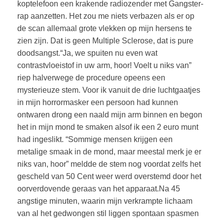
koptelefoon een krakende radiozender met Gangster-
rap aanzetten. Het zou me niets verbazen als er op
de scan allemaal grote vlekken op mijn hersens te
zien zijn. Dat is geen Multiple Sclerose, dat is pure
doodsangst.“Ja, we spuiten nu even wat
contrastvloeistof in uw arm, hoor! Voelt u niks van”
riep halverwege de procedure opeens een
mysterieuze stem. Voor ik vanuit de drie luchtgaatjes
in mijn horrormasker een persoon had kunnen
ontwaren drong een naald mijn arm binnen en begon
het in mijn mond te smaken alsof ik een 2 euro munt
had ingeslikt. “Sommige mensen krijgen een
metalige smaak in de mond, maar meestal merk je er
niks van, hoor” meldde de stem nog voordat zelfs het
gescheld van 50 Cent weer werd overstemd door het
oorverdovende geraas van het apparaat.Na 45
angstige minuten, waarin mijn verkrampte lichaam
van al het gedwongen stil liggen spontaan spasmen