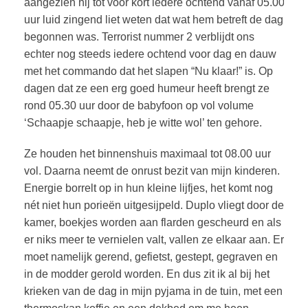
aangezien hij tot voor kort iedere ochtend vanaf 05.00
uur luid zingend liet weten dat wat hem betreft de dag
begonnen was. Terrorist nummer 2 verblijdt ons
echter nog steeds iedere ochtend voor dag en dauw
met het commando dat het slapen “Nu klaar!” is. Op
dagen dat ze een erg goed humeur heeft brengt ze
rond 05.30 uur door de babyfoon op vol volume
‘Schaapje schaapje, heb je witte wol’ ten gehore.
Ze houden het binnenshuis maximaal tot 08.00 uur
vol. Daarna neemt de onrust bezit van mijn kinderen.
Energie borrelt op in hun kleine lijfjes, het komt nog
nét niet hun porieën uitgesijpeld. Duplo vliegt door de
kamer, boekjes worden aan flarden gescheurd en als
er niks meer te vernielen valt, vallen ze elkaar aan. Er
moet namelijk gerend, gefietst, gestept, gegraven en
in de modder gerold worden. En dus zit ik al bij het
krieken van de dag in mijn pyjama in de tuin, met een