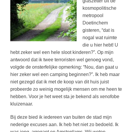
glaszetter uit de
kosmopolitische
metropool
Doetinchem
gisteren, “dat is
nogal wat ruimte
die u hier hebt! U
hebt zeker wel een hele sloot kinderen?”. Op mijn
antwoord dat ik twee terroristen wel genoeg vond,
volgde de onsterfelijke opmerking: “Nou, dan gaat u
hier zeker wel een camping beginnen?”. Ik heb maar
niet gezegd dat ik met de koop van dit huis juist
probeerde zo weinig mogelijk mensen om me heen te
hebben. Voor je het weet sta je bekend als xenofobe
kluizenaar.
Bij deze bied ik iedereen van buiten de stad mijn
nederige excuses aan. Ik heb het niet zo bedoeld. Ik
was jong, arrogant en Amsterdams. Wij weten