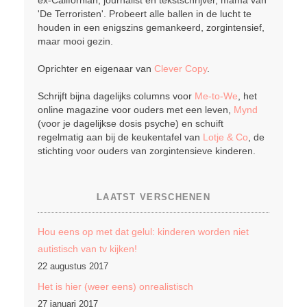
ex-Californian, journalist en tekstschrijver, mama van
'De Terroristen'. Probeert alle ballen in de lucht te
houden in een enigszins gemankeerd, zorgintensief,
maar mooi gezin.
Oprichter en eigenaar van
Clever Copy
.
Schrijft bijna dagelijks columns voor
Me-to-We
, het
online magazine voor ouders met een leven,
Mynd
(voor je dagelijkse dosis psyche) en schuift
regelmatig aan bij de keukentafel van
Lotje & Co
, de
stichting voor ouders van zorgintensieve kinderen.
LAATST VERSCHENEN
Hou eens op met dat gelul: kinderen worden niet
autistisch van tv kijken!
22 augustus 2017
Het is hier (weer eens) onrealistisch
27 januari 2017