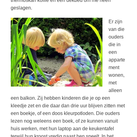
thermoskan koffie en een dekbed om me heen
geslagen.
Er zijn
van die
ouders
die in
een
apparte
ment
wonen,
met
alleen
een balkon. Zij hebben kinderen die je op een
kleedje zet en die daar dan drie uur blijven zitten met
een boekje, of een doos kleurpotloden. Die ouders
lezen nog weleens een boek, of ze kunnen vanuit
huis werken, met hun laptop aan de keukentafel
terwijl hun kroost vredig naast hen speelt. In het