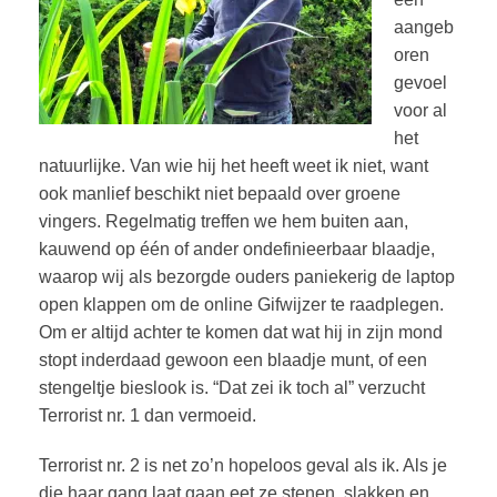
aangeb
oren
gevoel
voor al
het
natuurlijke. Van wie hij het heeft weet ik niet, want
ook manlief beschikt niet bepaald over groene
vingers. Regelmatig treffen we hem buiten aan,
kauwend op één of ander ondefinieerbaar blaadje,
waarop wij als bezorgde ouders paniekerig de laptop
open klappen om de online Gifwijzer te raadplegen.
Om er altijd achter te komen dat wat hij in zijn mond
stopt inderdaad gewoon een blaadje munt, of een
stengeltje bieslook is. “Dat zei ik toch al” verzucht
Terrorist nr. 1 dan vermoeid.
Terrorist nr. 2 is net zo’n hopeloos geval als ik. Als je
die haar gang laat gaan eet ze stenen, slakken en