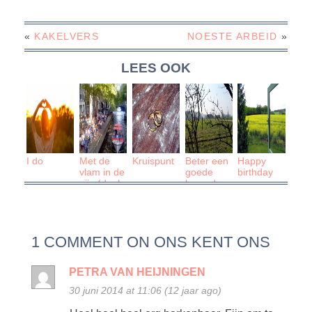
«
KAKELVERS
NOESTE ARBEID
»
LEES OOK
I do
Met de
Kruispunt
Beter een
Happy
vlam in de
goede
birthday
pijp (deel
buur, dan
4)
een verre
vriend
1 COMMENT ON ONS KENT ONS
PETRA VAN HEIJNINGEN
30 juni 2014 at 11:06 (12 jaar ago)