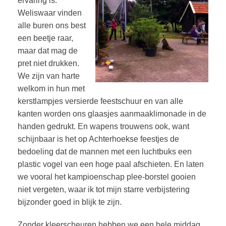
ervaring is.
Weliswaar vinden
alle buren ons best
een beetje raar,
maar dat mag de
pret niet drukken.
We zijn van harte
welkom in hun met
kerstlampjes versierde feestschuur en van alle
kanten worden ons glaasjes aanmaaklimonade in de
handen gedrukt. En wapens trouwens ook, want
schijnbaar is het op Achterhoekse feestjes de
bedoeling dat de mannen met een luchtbuks een
plastic vogel van een hoge paal afschieten. En laten
we vooral het kampioenschap plee-borstel gooien
niet vergeten, waar ik tot mijn starre verbijstering
bijzonder goed in blijk te zijn.
Zonder kleerscheuren hebben we een hele middag