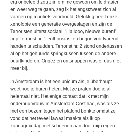
erg onbeleefd zou zijn om me gewoon om te draaien
en weer weg te gaan, zag ik het angstzweet zich al
vormen op manliefs voorhoofd. Gelukkig heeft onze
xenofobie een generatie overgeslagen en zijn de
Terroristen uiterst sociaal. “Hallooo, nieuwe buren!”
riep Terrorist nr. 1 enthousiast en begon voortvarend
handen te schudden. Terrorist nr. 2 stond ondertussen
al op het gehuurde springkussen tussen de andere
buurtkinderen. Ongezien ontsnappen was er dus niet
meer bij.
In Amsterdam is het een unicum als je überhaupt
weet hoe je buren heten. Met ze praten doe je al
helemaal niet. Het enige contact dat ik met mijn
onderbuurvrouw in Amsterdam-Oost had, was als ze
met een bezem tegen het plafond bonkte omdat ze
vond dat het teveel lawaai maakte als ik op
zondagmiddag met schoenen aan door mijn eigen