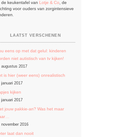
j de keukentafel van
Lotje & Co
, de
ichting voor ouders van zorgintensieve
nderen.
LAATST VERSCHENEN
u eens op met dat gelul: kinderen
rden niet autistisch van tv kijken!
 augustus 2017
t is hier (weer eens) onrealistisch
 januari 2017
pjes kijken
 januari 2017
et jouw pakkie-an? Was het maar
aar…
 november 2016
ter laat dan nooit