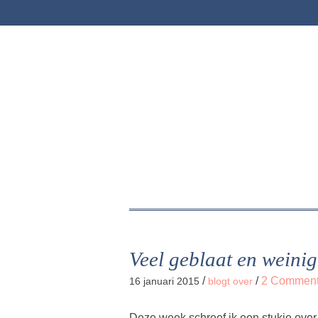
Veel geblaat en weinig
/
/
2 Commen
16 januari 2015
blogt over
Deze week schreef ik een stukje ov