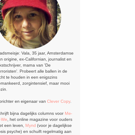
adsmeisje: Vala, 35 jaar, Amsterdamse
n origine, ex-Californian, journalist en
kstschrijver, mama van 'De
rroristen'. Probeert alle ballen in de
cht te houden in een enigszins
mankeerd, zorgintensief, maar mooi
zin.
richter en eigenaar van
Clever Copy
.
hrijft bijna dagelijks columns voor
Me-
o-We
, het online magazine voor ouders
t een leven,
Mynd
(voor je dagelijkse
sis psyche) en schuift regelmatig aan