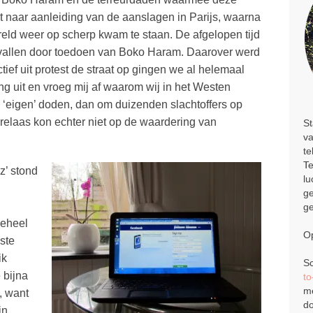
it naar aanleiding van de aanslagen in Parijs, waarna
reld weer op scherp kwam te staan. De afgelopen tijd
gevallen door toedoen van Boko Haram. Daarover werd
ief uit protest de straat op gingen we al helemaal
zing uit en vroeg mij af waarom wij in het Westen
‘eigen’ doden, dan om duizenden slachtoffers op
 relaas kon echter niet op de waardering van
St
va
te
Te
z’ stond
lu
ge
ge
geheel
Op
ste
ik
Sc
 bijna
t
me
, want
do
jn