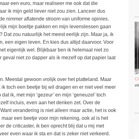
maar een euro, maar realiseer me ook dat die
ar ik mijn geld liever niet zou zien. Lanceer dus
n de nimmer aflatende stroom van uniforme opinies.
ijk mijn boeltje pakken en mijn levenslessen gaan
Dat zou natuurlijk het meest eerlijk zijn. Maar ja, ik
 een eigen leven. En kies dus altijd daarvoor. Voor
het eigenlijk wel. Blijkbaar ben ik helemaal niet zo
 geval niet zo dapper als ik mezelf op dat papier laat
C
ven. Meestal gewoon vrolijk over het platteland. Maar
vi
k toch een beetje bij wil dragen en er niet veel meer
 dat ik, met mijn ‘gezeur’ en mijn ‘geneuzel’ toch
lf incluis, even aan het denken zet. Over de
 Want verandering is niet alleen maar actie, het is ook
maar een beetje voor mijn rekening, ook al is het
e criticaster, ik ben oprecht blij dat u mij met
eer even waar ik sta en dat is zeker niet verkeerd.