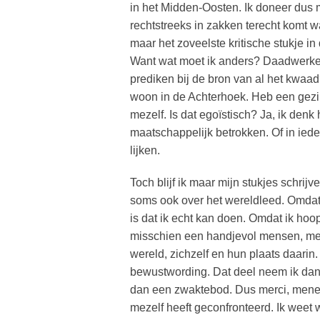
in het Midden-Oosten. Ik doneer dus 
rechtstreeks in zakken terecht komt wa
maar het zoveelste kritische stukje i
Want wat moet ik anders? Daadwerkel
prediken bij de bron van al het kwaad? 
woon in de Achterhoek. Heb een gezin,
mezelf. Is dat egoïstisch? Ja, ik denk 
maatschappelijk betrokken. Of in ieder
lijken.
Toch blijf ik maar mijn stukjes schrij
soms ook over het wereldleed. Omdat i
is dat ik echt kan doen. Omdat ik hoop
misschien een handjevol mensen, meze
wereld, zichzelf en hun plaats daarin.
bewustwording. Dat deel neem ik dan 
dan een zwaktebod. Dus merci, meneer d
mezelf heeft geconfronteerd. Ik weet w