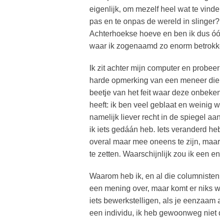
eigenlijk, om mezelf heel wat te vinde
pas en te onpas de wereld in slinger? 
Achterhoekse hoeve en ben ik dus óók 
waar ik zogenaamd zo enorm betrokken
Ik zit achter mijn computer en probeer
harde opmerking van een meneer die ik
beetje van het feit waar deze onbeke
heeft: ik ben veel geblaat en weinig w
namelijk liever recht in de spiegel a
ik iets gedáán heb. Iets veranderd heb
overal maar mee oneens te zijn, maar
te zetten. Waarschijnlijk zou ik een en
Waarom heb ik, en al die columnisten m
een mening over, maar komt er niks w
iets bewerkstelligen, als je eenzaam 
een individu, ik heb gewoonweg niet d