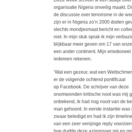
organisatie Nigeria onveilig maakt. D
de discussie over terrorisme in de we
zijn er in Nigeria zo’n 2000 doden 
slechts mondjesmaat bericht en collect
niet. In mijn stuk sprak ik mijn verba
blijkbaar meer geven om 17 van onze 
een ander continent. Mijn emotioneel
iedereen rekenen.
‘Wat een gezeur, wat een Weltschmer
er de volgende ochtend pontificaal
op Facebook. De schrijver van deze
onomwonden kritische noot was mij 
onbekend, ik had nog nooit van de be
man gehoord. In eerste instantie was 
zwaar beledigd en had ik zijn timeline
van een zeer venijnige reply voorzien
hoe durfde deze azijnpisser mij en mi