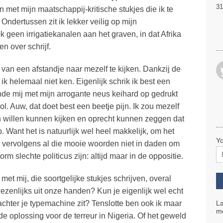
31
n met mijn maatschappij-kritische stukjes die ik te
Ondertussen zit ik lekker veilig op mijn
geen irrigatiekanalen aan het graven, in dat Afrika
 over schrijf.
 van een afstandje naar mezelf te kijken. Dankzij de
 helemaal niet ken. Eigenlijk schrik ik best een
nde mij met mijn arrogante neus keihard op gedrukt
ol. Auw, dat doet best een beetje pijn. Ik zou mezelf
an willen kunnen kijken en oprecht kunnen zeggen dat
. Want het is natuurlijk wel heel makkelijk, om het
Yo
 vervolgens al die mooie woorden niet in daden om
orm slechte politicus zijn: altijd maar in de oppositie.
et mij, die soortgelijke stukjes schrijven, overal
ezenlijks uit onze handen? Kun je eigenlijk wel echt
achter je typemachine zit? Tenslotte ben ook ik maar
La
me
e oplossing voor de terreur in Nigeria. Of het geweld