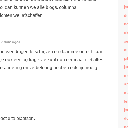
ja
wol dan kunnen we alle blogs, columns,
ichten wel afschaffen.
d
n
ok
s
12 jaar ago)
a
door over dingen te schrijven en daarmee onrecht aan
ju
r je ook een bijdrage. Je kunt nou eenmaal niet alles
ju
randering en verbetering hebben ook tijd nodig.
m
ap
m
fe
ja
ctie te plaatsen.
d
n