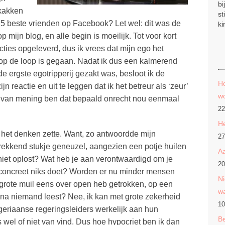
bi
 kakken
st
175 beste vrienden op Facebook? Let wel: dit was de
ki
p mijn blog, en alle begin is moeilijk. Tot voor kort
cties opgeleverd, dus ik vrees dat mijn ego het
j op de loop is gegaan. Nadat ik dus een kalmerend
 ergste egotripperij gezakt was, besloot ik de
Ho
 reactie en uit te leggen dat ik het betreur als ‘zeur’
wo
 van mening ben dat bepaald onrecht nou eenmaal
22
He
het denken zette. Want, zo antwoordde mijn
27
rekkend stukje geneuzel, aangezien een potje huilen
Aa
niet oplost? Wat heb je aan verontwaardigd om je
20
s concreet niks doet? Worden er nu minder mensen
Ni
 grote muil eens over open heb getrokken, op een
w
jna niemand leest? Nee, ik kan met grote zekerheid
10
eriaanse regeringsleiders werkelijk aan hun
Be
s wel of niet van vind. Dus hoe hypocriet ben ik dan