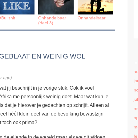
#Bullshit
Onhandelbaar
Onhandelbaar
(deel 3)
GEBLAAT EN WEINIG WOL
a
ar ago)
ja
at jij beschrijft in je vorige stuk. Ook ik voel
n
Afrika me persoonlijk weinig doet. Maar wat kun je
ju
s dat je hierover je gedachten op schrijft. Alleen al
m
eel héél klein deel van de bevolking bewustzijn
ap
at toch ook prima?
m
fe
n de ellende in de wereld maar als we dit afdoen