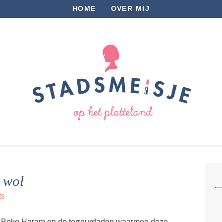
HOME
OVER MIJ
 wol
ts
er Boko Haram en de terreurdaden waarmee deze