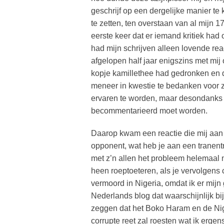
geschrijf op een dergelijke manier te
te zetten, ten overstaan van al mijn 
eerste keer dat er iemand kritiek had o
had mijn schrijven alleen lovende rea
afgelopen half jaar enigszins met mi
kopje kamillethee had gedronken en de
meneer in kwestie te bedanken voor zijn
ervaren te worden, maar desondanks
becommentarieerd moet worden.
Daarop kwam een reactie die mij aan 
opponent, wat heb je aan een tranent
met z’n allen het probleem helemaal 
heen roeptoeteren, als je vervolgen
vermoord in Nigeria, omdat ik er mijn
Nederlands blog dat waarschijnlijk bi
zeggen dat het Boko Haram en de Nig
corrupte reet zal roesten wat ik ergen