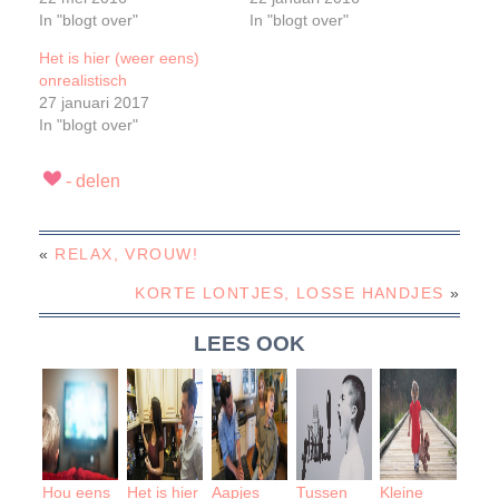
In "blogt over"
In "blogt over"
Het is hier (weer eens)
onrealistisch
27 januari 2017
In "blogt over"
«
RELAX, VROUW!
KORTE LONTJES, LOSSE HANDJES
»
LEES OOK
Hou eens
Het is hier
Aapjes
Tussen
Kleine