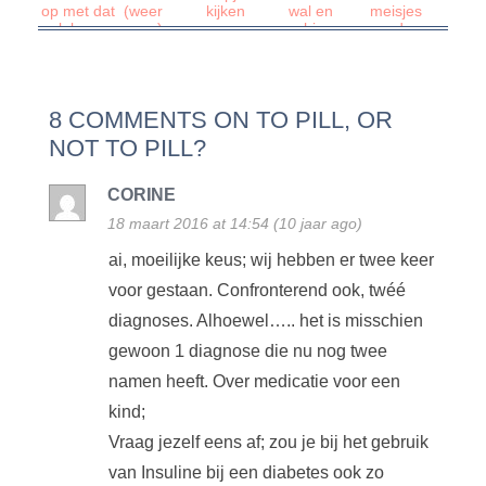
op met dat
(weer
kijken
wal en
meisjes
gelul:
eens)
schip
worden
kinderen
onrealistisch
groot
worden
niet
autistisch
8 COMMENTS ON TO PILL, OR
van tv
kijken!
NOT TO PILL?
CORINE
18 maart 2016 at 14:54 (10 jaar ago)
ai, moeilijke keus; wij hebben er twee keer
voor gestaan. Confronterend ook, twéé
diagnoses. Alhoewel….. het is misschien
gewoon 1 diagnose die nu nog twee
namen heeft. Over medicatie voor een
kind;
Vraag jezelf eens af; zou je bij het gebruik
van Insuline bij een diabetes ook zo