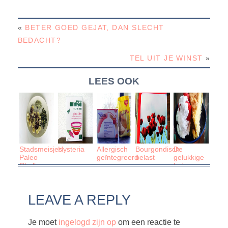
«
BETER GOED GEJAT, DAN SLECHT
BEDACHT?
TEL UIT JE WINST
»
LEES OOK
Stadsmeisjes
Hysteria
Allergisch
Bourgondisch
De
Paleo
geïntegreerd
belast
gelukkige
Challenge
huisvrouw
(deel 1)
LEAVE A REPLY
Je moet
ingelogd zijn op
om een reactie te