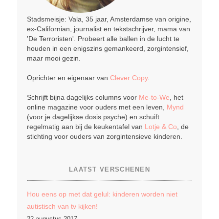
Stadsmeisje: Vala, 35 jaar, Amsterdamse van origine,
ex-Californian, journalist en tekstschrijver, mama van
'De Terroristen'. Probeert alle ballen in de lucht te
houden in een enigszins gemankeerd, zorgintensief,
maar mooi gezin.
Oprichter en eigenaar van
Clever Copy
.
Schrijft bijna dagelijks columns voor
Me-to-We
, het
online magazine voor ouders met een leven,
Mynd
(voor je dagelijkse dosis psyche) en schuift
regelmatig aan bij de keukentafel van
Lotje & Co
, de
stichting voor ouders van zorgintensieve kinderen.
LAATST VERSCHENEN
Hou eens op met dat gelul: kinderen worden niet
autistisch van tv kijken!
22 augustus 2017