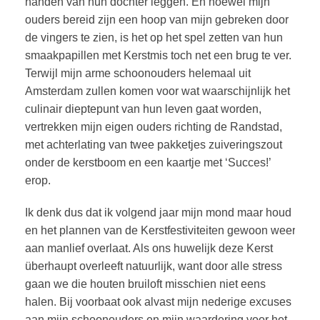
handen van hun dochter leggen. En hoewel mijn
ouders bereid zijn een hoop van mijn gebreken door
de vingers te zien, is het op het spel zetten van hun
smaakpapillen met Kerstmis toch net een brug te ver.
Terwijl mijn arme schoonouders helemaal uit
Amsterdam zullen komen voor wat waarschijnlijk het
culinair dieptepunt van hun leven gaat worden,
vertrekken mijn eigen ouders richting de Randstad,
met achterlating van twee pakketjes zuiveringszout
onder de kerstboom en een kaartje met ‘Succes!’
erop.
Ik denk dus dat ik volgend jaar mijn mond maar houd
en het plannen van de Kerstfestiviteiten gewoon weer
aan manlief overlaat. Als ons huwelijk deze Kerst
überhaupt overleeft natuurlijk, want door alle stress
gaan we die houten bruiloft misschien niet eens
halen. Bij voorbaat ook alvast mijn nederige excuses
aan mijn schoonouders en mijn waardering voor het