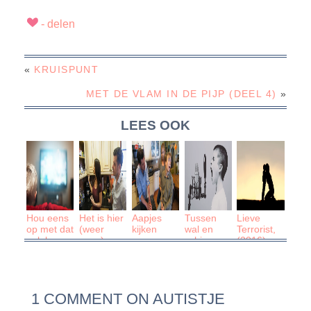
«
KRUISPUNT
MET DE VLAM IN DE PIJP (DEEL 4)
»
LEES OOK
Hou eens
Het is hier
Aapjes
Tussen
Lieve
op met dat
(weer
kijken
wal en
Terrorist,
gelul:
eens)
schip
(2016)
kinderen
onrealistisch
worden
niet
autistisch
1 COMMENT ON AUTISTJE
van tv
kijken!