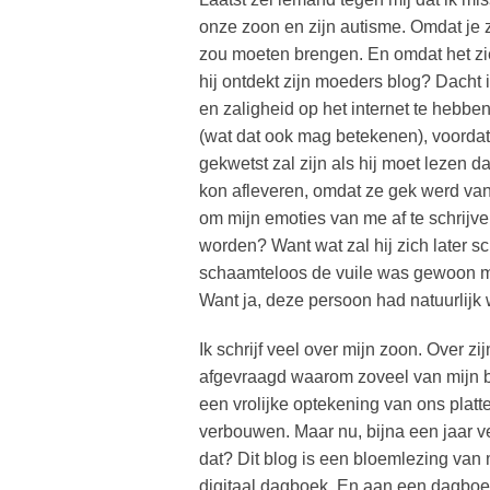
onze zoon en zijn autisme. Omdat je 
zou moeten brengen. En omdat het ziel
hij ontdekt zijn moeders blog? Dacht i
en zaligheid op het internet te hebben 
(wat dat ook mag betekenen), voordat 
gekwetst zal zijn als hij moet lezen 
kon afleveren, omdat ze gek werd van 
om mijn emoties van me af te schrijven
worden? Want wat zal hij zich later 
schaamteloos de vuile was gewoon ma
Want ja, deze persoon had natuurlijk 
Ik schrijf veel over mijn zoon. Over zi
afgevraagd waarom zoveel van mijn 
een vrolijke optekening van ons plat
verbouwen. Maar nu, bijna een jaar ve
dat? Dit blog is een bloemlezing van
digitaal dagboek. En aan een dagboek v