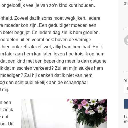
31
 ongelooflijk veel je van zo’n kind kunt houden.
hoonheid. Zoveel dat ik soms moet wegkijken. Iedere
re moeder kon zijn. Een geduldiger moeder, een
beter begrijpt. En iedere dag zie ik hem groeien.
roordelen uit en vooral ook: boven de weinige
en ook zelfs ik zelf wel, altijd van hem had. En ik
em later aan hem kan laten lezen hoe trots ik op hem
 dat een kind met een beperking meer is dan datgene
 ik dat misschien verkeerd? Zullen mijn stukjes hem
nmoedigen? Zal hij denken dat ik niet van hem
Yo
og dan echt publiekelijk aan de schandpaal
 mij.
an een
 zie ik
 dat
La
me
on. Uit