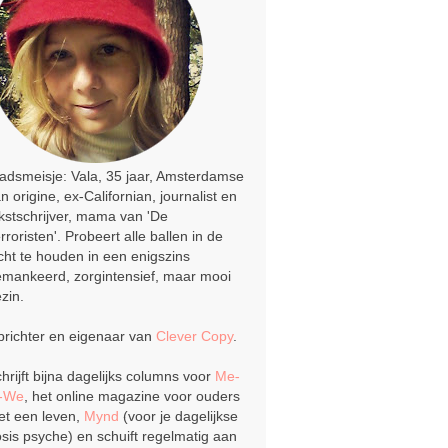
adsmeisje: Vala, 35 jaar, Amsterdamse
n origine, ex-Californian, journalist en
kstschrijver, mama van 'De
rroristen'. Probeert alle ballen in de
cht te houden in een enigszins
mankeerd, zorgintensief, maar mooi
zin.
richter en eigenaar van
Clever Copy
.
hrijft bijna dagelijks columns voor
Me-
o-We
, het online magazine voor ouders
t een leven,
Mynd
(voor je dagelijkse
sis psyche) en schuift regelmatig aan