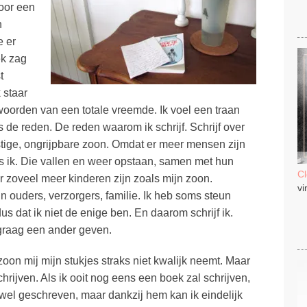
door een
n
e er
ek zag
t
 staar
oorden van een totale vreemde. Ik voel een traan
s de reden. De reden waarom ik schrijf. Schrijf over
stige, ongrijpbare zoon. Omdat er meer mensen zijn
ls ik. Die vallen en weer opstaan, samen met hun
C
 zoveel meer kinderen zijn zoals mijn zoon.
vi
un ouders, verzorgers, familie. Ik heb soms steun
us dat ik niet de enige ben. En daarom schrijf ik.
 graag een ander geven.
 zoon mij mijn stukjes straks niet kwalijk neemt. Maar
hrijven. Als ik ooit nog eens een boek zal schrijven,
d wel geschreven, maar dankzij hem kan ik eindelijk