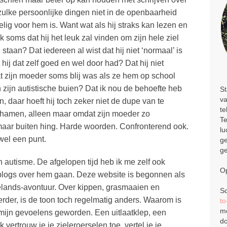
zulke persoonlijke dingen niet in de openbaarheid
ig voor hem is. Want wat als hij straks kan lezen en
k soms dat hij het leuk zal vinden om zijn hele ziel
staan? Dat iedereen al wist dat hij niet ‘normaal’ is
hij dat zelf goed en wel door had? Dat hij niet
dat zijn moeder soms blij was als ze hem op school
zijn autistische buien? Dat ik nou de behoefte heb
St
va
, daar hoeft hij toch zeker niet de dupe van te
te
schamen, alleen maar omdat zijn moeder zo
Te
ar buiten hing. Harde woorden. Confronterend ook.
lu
wel een punt.
ge
ge
jn autisme. De afgelopen tijd heb ik me zelf ook
Op
blogs over hem gaan. Deze website is begonnen als
telands-avontuur. Over kippen, grasmaaien en
Sc
rder, is de toon toch regelmatig anders. Waarom is
t
me
 mijn gevoelens geworden. Een uitlaatklep, een
do
ertrouw je je zieleroerselen toe, vertel je je