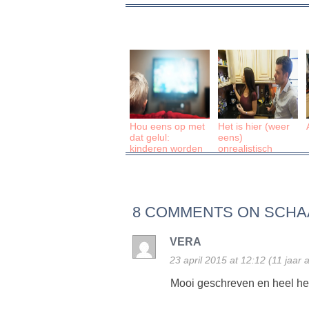
Hou eens op met
Het is hier (weer
dat gelul:
eens)
kinderen worden
onrealistisch
niet autistisch van
tv kijken!
8 COMMENTS ON SCH
VERA
23 april 2015 at 12:12 (11 jaar 
Mooi geschreven en heel he