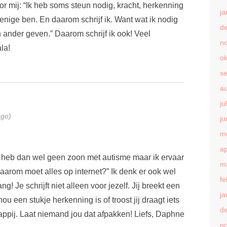
oor mij: “Ik heb soms steun nodig, kracht, herkenning
ja
 enige ben. En daarom schrijf ik. Want wat ik nodig
d
n ander geven.” Daarom schrijf ik ook! Veel
n
ala!
ok
s
a
ju
ago)
ju
m
ap
 heb dan wel geen zoon met autisme maar ik ervaar
m
arom moet alles op internet?” Ik denk er ook wel
fe
g! Je schrijft niet alleen voor jezelf. Jij breekt een
ja
ou een stukje herkenning is of troost jij draagt iets
d
appij. Laat niemand jou dat afpakken! Liefs, Daphne
n