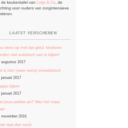
j de keukentafel van
Lotje & Co
, de
ichting voor ouders van zorgintensieve
nderen.
LAATST VERSCHENEN
u eens op met dat gelul: kinderen
rden niet autistisch van tv kijken!
 augustus 2017
t is hier (weer eens) onrealistisch
 januari 2017
pjes kijken
 januari 2017
et jouw pakkie-an? Was het maar
aar…
 november 2016
ter laat dan nooit