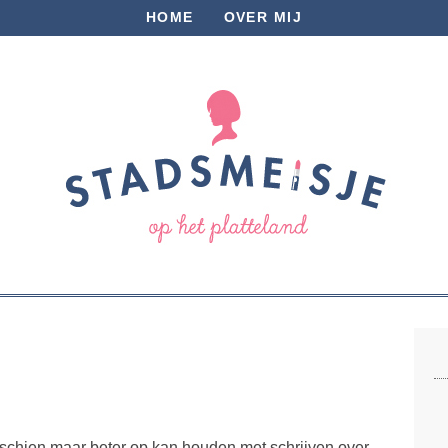
HOME
OVER MIJ
isschien maar beter op kan houden met schrijven over