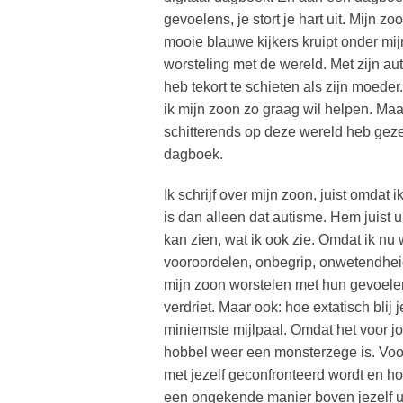
gevoelens, je stort je hart uit. Mijn zoo
mooie blauwe kijkers kruipt onder mijn h
worsteling met de wereld. Met zijn aut
heb tekort te schieten als zijn moeder
ik mijn zoon zo graag wil helpen. Maa
schitterends op deze wereld heb gezet.
dagboek.
Ik schrijf over mijn zoon, juist omdat i
is dan alleen dat autisme. Hem juist u
kan zien, wat ik ook zie. Omdat ik nu
vooroordelen, onbegrip, onwetendhei
mijn zoon worstelen met hun gevoelen
verdriet. Maar ook: hoe extatisch blij 
miniemste mijlpaal. Omdat het voor j
hobbel weer een monsterzege is. Voor
met jezelf geconfronteerd wordt en hoe
een ongekende manier boven jezelf uit