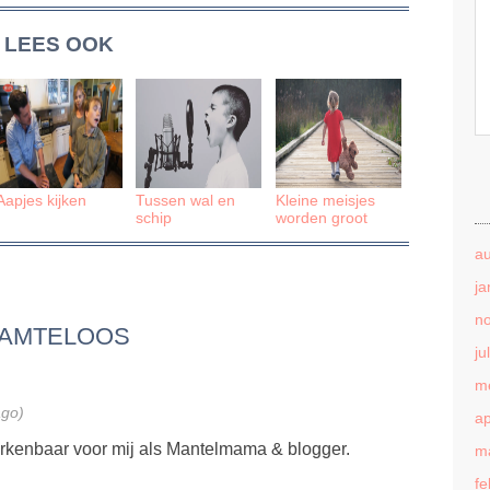
LEES OOK
Aapjes kijken
Tussen wal en
Kleine meisjes
schip
worden groot
a
ja
n
AAMTELOOS
ju
m
ago)
ap
rkenbaar voor mij als Mantelmama & blogger.
m
fe