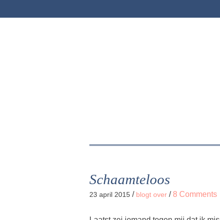
Schaamteloos
/
/
8 Comments
23 april 2015
blogt over
Laatst zei iemand tegen mij dat ik m