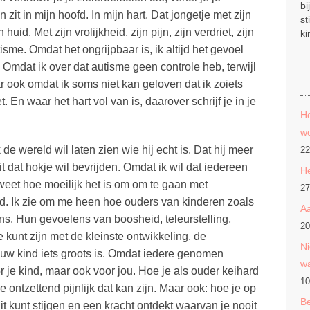
bi
n zit in mijn hoofd. In mijn hart. Dat jongetje met zijn
st
uid. Met zijn vrolijkheid, zijn pijn, zijn verdriet, zijn
ki
isme. Omdat het ongrijpbaar is, ik altijd het gevoel
. Omdat ik over dat autisme geen controle heb, terwijl
r ook omdat ik soms niet kan geloven dat ik zoiets
 En waar het hart vol van is, daarover schrijf je in je
Ho
wo
k de wereld wil laten zien wie hij echt is. Dat hij meer
22
it dat hokje wil bevrijden. Omdat ik wil dat iedereen
He
 weet hoe moeilijk het is om om te gaan met
27
d. Ik zie om me heen hoe ouders van kinderen zoals
Aa
s. Hun gevoelens van boosheid, teleurstelling,
20
je kunt zijn met de kleinste ontwikkeling, de
Ni
ouw kind iets groots is. Omdat iedere genomen
w
 je kind, maar ook voor jou. Hoe je als ouder keihard
10
 ontzettend pijnlijk dat kan zijn. Maar ook: hoe je op
Be
 kunt stijgen en een kracht ontdekt waarvan je nooit