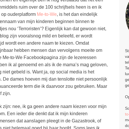
inmiddels ruim over de 100 schrijfsels heen is en ik
n op ouderplatform
Me-to-We
, is het dan eindelijk
ennaam van mijn kinderen beginnen binnen te
jes nou ‘Terroristen’? Eigenlijk kan dat gewoon niet,
log zijn vooralsnog mild en beleefd, er wordt
tijd wordt een andere naam te kiezen. Omdat
 schijnbaar hebben mensen dan vervolgens moeite om
St
va
 de Me-to-We Facebookpagina zijn de lezeressen
te
’ ben ik al genoemd en als ik de mama’s mag geloven,
Te
 niet gebeld is. Want ja, op social media is het
lu
en. De dames hoeven mij dan tenslotte niet persoonlijk
ge
ge
enuanceerde term die ik daarvoor zou gebruiken. Maar
 zijn.
Op
jk zijn: nee, ik ga geen andere naam kiezen voor mijn
Sc
rom. Een ieder die denkt dat ik mijn kinderen
t
me
 mensen dat aanslagen pleegt in de Gazastrook, of
do
is niet helemaal goed bij haar hoofd. Soms lees ik