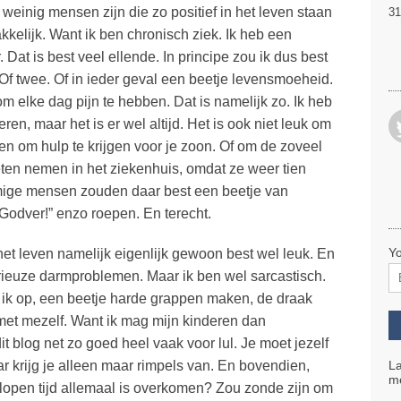
 weinig mensen zijn die zo positief in het leven staan
31
akkelijk. Want ik ben chronisch ziek. Ik heb een
 Dat is best veel ellende. In principe zou ik dus best
Of twee. Of in ieder geval een beetje levensmoeheid.
 om elke dag pijn te hebben. Dat is namelijk zo. Ik heb
peren, maar het is er wel altijd. Het is ook niet leuk om
en om hulp te krijgen voor je zoon. Of om de zoveel
eten nemen in het ziekenhuis, omdat ze weer tien
ige mensen zouden daar best een beetje van
“Godver!” enzo roepen. En terecht.
Yo
 het leven namelijk eigenlijk gewoon best wel leuk. En
ieuze darmproblemen. Maar ik ben wel sarcastisch.
ef ik op, een beetje harde grappen maken, de draak
 met mezelf. Want ik mag mijn kinderen dan
it blog net zo goed heel vaak voor lul. Je moet jezelf
ar krijg je alleen maar rimpels van. En bovendien,
La
me
gelopen tijd allemaal is overkomen? Zou zonde zijn om