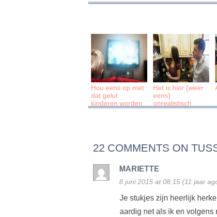
Hou eens op met
Het is hier (weer
dat gelul:
eens)
kinderen worden
onrealistisch
niet autistisch van
tv kijken!
22 COMMENTS ON TUS
MARIETTE
8 juni 2015 at 08:15 (11 jaar ag
Je stukjes zijn heerlijk herke
aardig net als ik en volgens m