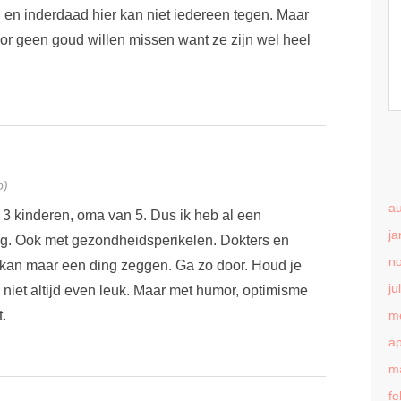
n en inderdaad hier kan niet iedereen tegen. Maar
or geen goud willen missen want ze zijn wel heel
o)
a
 3 kinderen, oma van 5. Dus ik heb al een
ja
rug. Ook met gezondheidsperikelen. Dokters en
n
 kan maar een ding zeggen. Ga zo door. Houd je
ju
is niet altijd even leuk. Maar met humor, optimisme
.
m
ap
m
fe