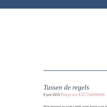
Tussen de regels
/
/
22 Comments
8 juni 2015
blogt over
Het moest er natuurlijk een keer van 