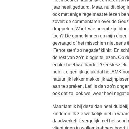
jaar heeft geduurd. Maar, nu dit blog 
ook met enige regelmaat te lezen be
zover: de commentaren over de Geuz
druppelen. Want: wie noemt zijn bloed
toch? De opmerkingen op mijn eigen b
gevraagd of het misschien niet eens 
‘Terroristen’ zo negatief klinkt. En
de rest van zo’n blogje te lezen. Op
echter heel wat harder. ‘Geestesziek
heb ik eigenlijk geluk dat het AMK nog
natuurlijk lekker makkelijk azijnpiss
aan te spreken. Laf, is dan zo’n ong
ook dat zal ook wel weer heel negatief
Maar laat ik bij deze dan heel duideli
kinderen. Ik zie werkelijk niet in waa
daadwerkelijk vergelijk met het soort
vliegtuigen in wolkenkrabbers boort, 