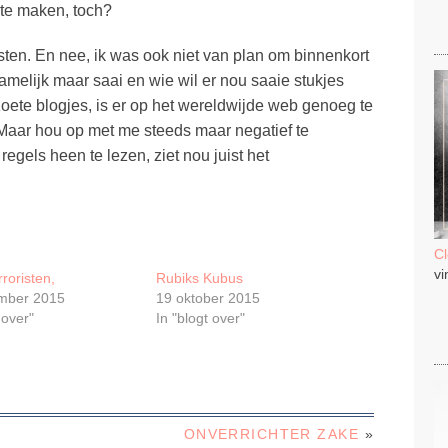
 te maken, toch?
risten. En nee, ik was ook niet van plan om binnenkort
melijk maar saai en wie wil er nou saaie stukjes
zoete blogjes, is er op het wereldwijde web genoeg te
n. Maar hou op met me steeds maar negatief te
regels heen te lezen, ziet nou juist het
C
vi
rroristen,
Rubiks Kubus
mber 2015
19 oktober 2015
 over"
In "blogt over"
ONVERRICHTER ZAKE
»