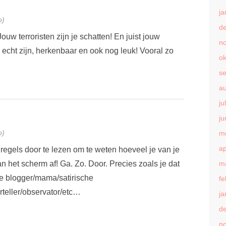
ja
o)
d
uw terroristen zijn je schatten! En juist jouw
n
echt zijn, herkenbaar en ook nog leuk! Vooral zo
ok
s
a
ju
ju
o)
m
ap
 regels door te lezen om te weten hoeveel je van je
an het scherm af! Ga. Zo. Door. Precies zoals je dat
m
ete blogger/mama/satirische
fe
rteller/observator/etc…
ja
d
n