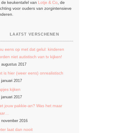
j de keukentafel van
Lotje & Co
, de
ichting voor ouders van zorgintensieve
nderen.
LAATST VERSCHENEN
u eens op met dat gelul: kinderen
rden niet autistisch van tv kijken!
 augustus 2017
t is hier (weer eens) onrealistisch
 januari 2017
pjes kijken
 januari 2017
et jouw pakkie-an? Was het maar
aar…
 november 2016
ter laat dan nooit