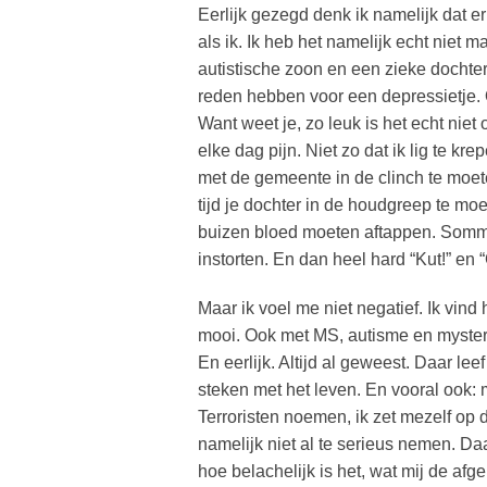
Eerlijk gezegd denk ik namelijk dat er
als ik. Ik heb het namelijk echt niet m
autistische zoon en een zieke dochter.
reden hebben voor een depressietje. 
Want weet je, zo leuk is het echt niet
elke dag pijn. Niet zo dat ik lig te kre
met de gemeente in de clinch te moet
tijd je dochter in de houdgreep te mo
buizen bloed moeten aftappen. Somm
instorten. En dan heel hard “Kut!” en 
Maar ik voel me niet negatief. Ik vind
mooi. Ook met MS, autisme en myster
En eerlijk. Altijd al geweest. Daar le
steken met het leven. En vooral ook:
Terroristen noemen, ik zet mezelf op d
namelijk niet al te serieus nemen. Da
hoe belachelijk is het, wat mij de af