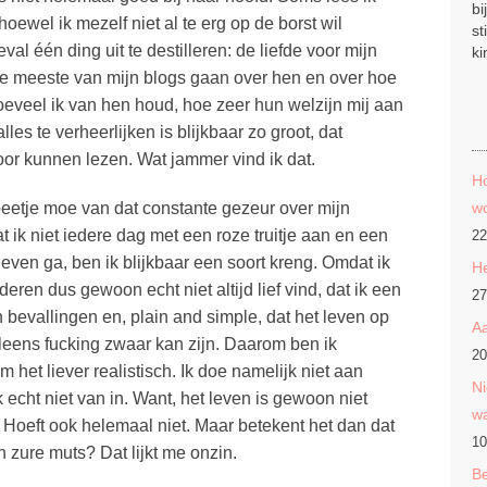
bi
oewel ik mezelf niet al te erg op de borst wil
st
eval één ding uit te destilleren: de liefde voor mijn
ki
 De meeste van mijn blogs gaan over hen en over hoe
hoeveel ik van hen houd, hoe zeer hun welzijn mij aan
lles te verheerlijken is blijkbaar zo groot, dat
or kunnen lezen. Wat jammer vind ik dat.
Ho
eetje moe van dat constante gezeur over mijn
wo
 ik niet iedere dag met een roze truitje aan en een
22
even ga, ben ik blijkbaar een soort kreng. Omdat ik
He
nderen dus gewoon echt niet altijd lief vind, dat ik een
27
 bevallingen en, plain and simple, dat het leven op
Aa
ns fucking zwaar kan zijn. Daarom ben ik
20
m het liever realistisch. Ik doe namelijk niet aan
Ni
 echt niet van in. Want, het leven is gewoon niet
w
. Hoeft ook helemaal niet. Maar betekent het dan dat
10
n zure muts? Dat lijkt me onzin.
Be