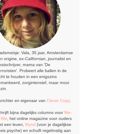
adsmeisje: Vala, 35 jaar, Amsterdamse
n origine, ex-Californian, journalist en
kstschrijver, mama van 'De
rroristen'. Probeert alle ballen in de
cht te houden in een enigszins
mankeerd, zorgintensief, maar mooi
zin.
richter en eigenaar van
Clever Copy
.
hrijft bijna dagelijks columns voor
Me-
o-We
, het online magazine voor ouders
t een leven,
Mynd
(voor je dagelijkse
sis psyche) en schuift regelmatig aan