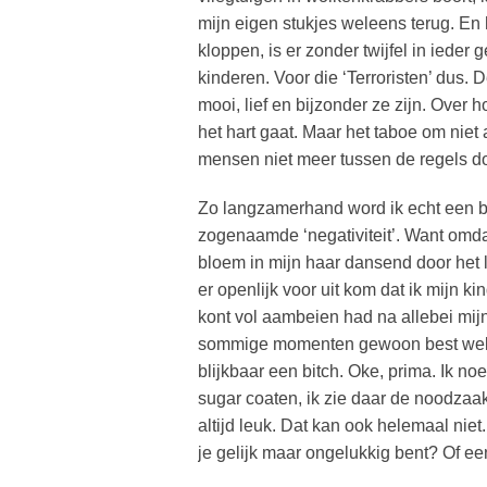
mijn eigen stukjes weleens terug. En h
kloppen, is er zonder twijfel in ieder g
kinderen. Voor die ‘Terroristen’ dus.
mooi, lief en bijzonder ze zijn. Over 
het hart gaat. Maar het taboe om niet a
mensen niet meer tussen de regels do
Zo langzamerhand word ik echt een b
zogenaamde ‘negativiteit’. Want omdat
bloem in mijn haar dansend door het l
er openlijk voor uit kom dat ik mijn ki
kont vol aambeien had na allebei mijn
sommige momenten gewoon best welee
blijkbaar een bitch. Oke, prima. Ik noe
sugar coaten, ik zie daar de noodzaak
altijd leuk. Dat kan ook helemaal niet
je gelijk maar ongelukkig bent? Of ee