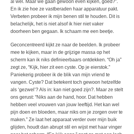
al wel. Maar we gaan gewoon even kijken, goed?”.
En ik zie hoe ze vastberaden haar apparatuur pakt.
Verbeten probeer ik mijn benen stil te houden. Dit is
belachelijk, het is niet alsof ik hier niet vaker
doorheen ben gegaan. Ik schaam me een beetje.
Geconcentreerd kijkt ze naar de beelden. Ik probeer
mee te kijken, maar in de grijzige massa op het
scherm kan ik niks definieerbaars ontdekken. “Oh ja”
zegt ze, “Kijk, hier zit een cyste. Op je eierstok.”
Paniekerig probeer ik de blik van mijn vriend te
vangen. Cyste? Dat betekent toch gewoon hetzelfde
als ‘gezwel’? Als in: kan niet goed zijn?. Maar ze stelt
ons gerust: “Niks aan de hand, hoor. Dat hebben
hebben veel vrouwen van jouw leeftijd. Het kan wel
pijn doen en bloeden, maar niks om je zorgen over te
maken.” Ze laat het apparaat verder over mijn buik
glijden, houdt dan abrupt stil en wijst met haar vinger