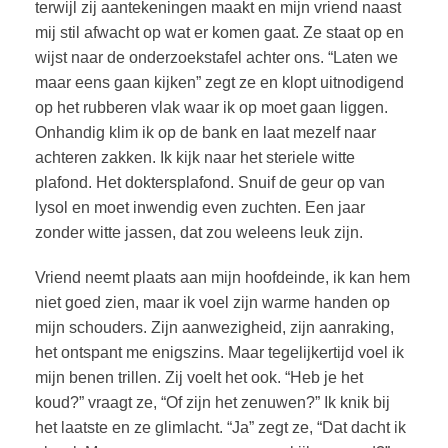
terwijl zij aantekeningen maakt en mijn vriend naast
mij stil afwacht op wat er komen gaat. Ze staat op en
wijst naar de onderzoekstafel achter ons. “Laten we
maar eens gaan kijken” zegt ze en klopt uitnodigend
op het rubberen vlak waar ik op moet gaan liggen.
Onhandig klim ik op de bank en laat mezelf naar
achteren zakken. Ik kijk naar het steriele witte
plafond. Het doktersplafond. Snuif de geur op van
lysol en moet inwendig even zuchten. Een jaar
zonder witte jassen, dat zou weleens leuk zijn.
Vriend neemt plaats aan mijn hoofdeinde, ik kan hem
niet goed zien, maar ik voel zijn warme handen op
mijn schouders. Zijn aanwezigheid, zijn aanraking,
het ontspant me enigszins. Maar tegelijkertijd voel ik
mijn benen trillen. Zij voelt het ook. “Heb je het
koud?” vraagt ze, “Of zijn het zenuwen?” Ik knik bij
het laatste en ze glimlacht. “Ja” zegt ze, “Dat dacht ik