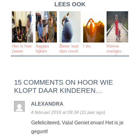
LEES OOK
Het is hier
Aapjes
Beter laat
I do
Kleine
(weer
kijken
dan nooit
meisjes
eens)
worden
onrealistisch
groot
15 COMMENTS ON HOOR WIE
KLOPT DAAR KINDEREN…
ALEXANDRA
4 februari 2016 at 09:34 (11 jaar ago)
Gefeliciteerd, Vala! Geniet ervan! Het is je
gegunt!