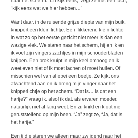
naar het scherm. “En kijk eens,” zegt ze met een lach,
“kijk eens wat we hier hebben…”
Want daar, in de ruisende grijze diepte van mijn buik,
knippert een klein lichtje. Een flikkerend klein lichtje
in wat zo op het eerste gezicht niet meer is dan een
wazige vlek. We staren naar het scherm, hij en ik en
ik voel zijn vingers zachtjes in mijn schouderbladen
knijpen. Een brok kruipt in mijn keel omhoog en ik
weet even niet of ik moet lachen of moet huilen. Of
misschien wel van allebei een beetje. Ze kijkt ons
afwachtend aan en ik breng mijn vinger naar het
knipperlichtje op het scherm. “Dat is… Is dat een
hartje?” vraag ik, alsof ik dat, als ervaren moeder,
natuurlijk niet al lang weet. En zij knikt en klopt me
geruststellend op mijn been. “Ja” zegt ze, “Ja, dat is
het hartje.”
Een tijdje staren we alleen maar zwijgend naar het