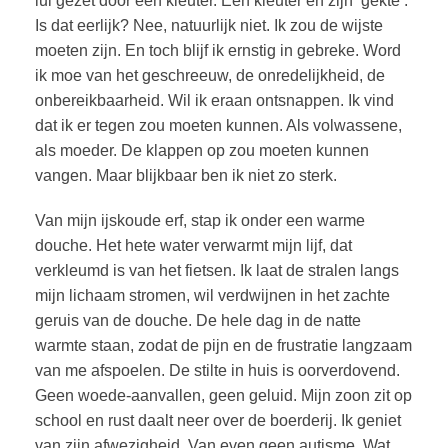
lul gezet door een kleuter. Een kleuter en zijn ‘gekte’.
Is dat eerlijk? Nee, natuurlijk niet. Ik zou de wijste
moeten zijn. En toch blijf ik ernstig in gebreke. Word
ik moe van het geschreeuw, de onredelijkheid, de
onbereikbaarheid. Wil ik eraan ontsnappen. Ik vind
dat ik er tegen zou moeten kunnen. Als volwassene,
als moeder. De klappen op zou moeten kunnen
vangen. Maar blijkbaar ben ik niet zo sterk.
Van mijn ijskoude erf, stap ik onder een warme
douche. Het hete water verwarmt mijn lijf, dat
verkleumd is van het fietsen. Ik laat de stralen langs
mijn lichaam stromen, wil verdwijnen in het zachte
geruis van de douche. De hele dag in de natte
warmte staan, zodat de pijn en de frustratie langzaam
van me afspoelen. De stilte in huis is oorverdovend.
Geen woede-aanvallen, geen geluid. Mijn zoon zit op
school en rust daalt neer over de boerderij. Ik geniet
van zijn afwezigheid. Van even geen autisme. Wat