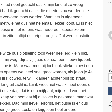
31
k had nooit gedacht dat ik mijn kind al zo vroeg
t had ik gedacht dat ik die moeder zou worden, die
je vervoerd moet worden. Want het is algemeen
met wie het dus niet helemaal lekker loopt. Er is niet
 busje in het refrein, waar iedereen steeds zo om
rin zitten altijd de Leipe Loetjes. Dat weet tenslotte
 witte bus plotseling toch weer heel erg klein lijkt,
n mij weg. Bijna vijf jaar, op naar een nieuw tijdperk
aan toe is. Maar waarmee hij toch ook stiekem best een
Yo
et opeens wel heel snel groot worden, als je op je 4e
j rijdt weg, terwijl ik alleen achter blijf op straat,
ang uit zicht is. En ik weet niet wat ik moet doen, of
 deze dag, dat is een mijlpaal, mijn kind voor het
et knap van hem dat hij al zo ver is gekomen, maar wat
La
kken. Dag mijn lieve Terrorist, het busje is er, dus
me
en je groot. Loslaten krijgt een heel andere