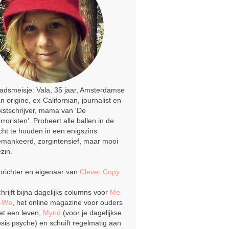
adsmeisje: Vala, 35 jaar, Amsterdamse
n origine, ex-Californian, journalist en
kstschrijver, mama van 'De
rroristen'. Probeert alle ballen in de
cht te houden in een enigszins
mankeerd, zorgintensief, maar mooi
zin.
richter en eigenaar van
Clever Copy
.
hrijft bijna dagelijks columns voor
Me-
o-We
, het online magazine voor ouders
t een leven,
Mynd
(voor je dagelijkse
sis psyche) en schuift regelmatig aan