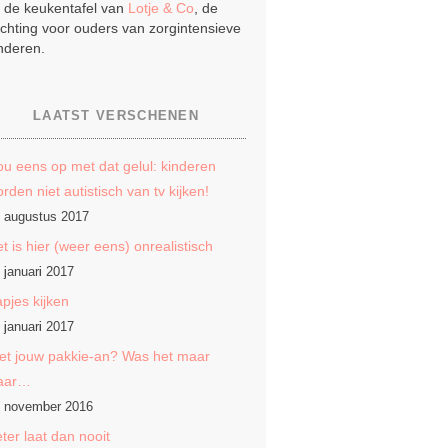
j de keukentafel van
Lotje & Co
, de
ichting voor ouders van zorgintensieve
nderen.
LAATST VERSCHENEN
u eens op met dat gelul: kinderen
rden niet autistisch van tv kijken!
 augustus 2017
t is hier (weer eens) onrealistisch
 januari 2017
pjes kijken
 januari 2017
et jouw pakkie-an? Was het maar
aar…
 november 2016
ter laat dan nooit