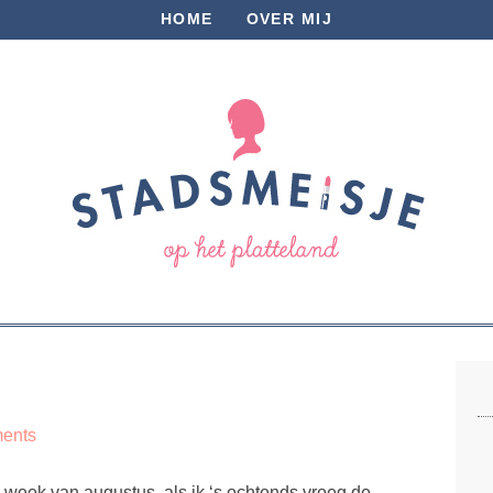
HOME
OVER MIJ
ents
te week van augustus, als ik ‘s ochtends vroeg de