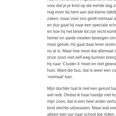
voor dat je je kind op die eerste dag z
nog even bij hem aan dat kleine tafelt
zaken, maar voor ons geldt normaal al
en dus gaat hij naar een speciale sch
en hoe hij het beste tot zijn recht ko
hemel en aarde moeten bewegen om on
mooi gelukt. Hij gaat daar leren leze
nu al is. Maar hoe mooi dat allemaal oo
onze zoon niet zelf weg kunnen bren
hij naar ‘Cluster 4’ moet en niet gew
huis. Want die bus, dat is weer een con
‘normaal’ kan.
Mijn dochter laat ik met een gerust har
wel redt. Omdat ik haar handje niet hoe
mijn zoon, dat is een heel ander verh
kind slechts uitzwaaien. Maar wat voel
alleen een uur naar school toe rijde