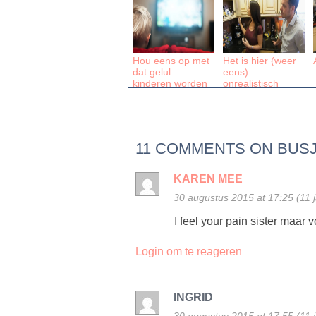
Hou eens op met
Het is hier (weer
dat gelul:
eens)
kinderen worden
onrealistisch
niet autistisch van
tv kijken!
11 COMMENTS ON BUS
KAREN MEE
30 augustus 2015 at 17:25 (11 
I feel your pain sister maar vo
Login om te reageren
INGRID