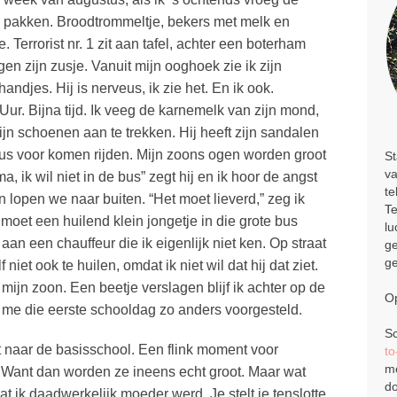
e pakken. Broodtrommeltje, bekers met melk en
Terrorist nr. 1 zit aan tafel, achter een boterham
en zijn zusje. Vanuit mijn ooghoek zie ik zijn
andjes. Hij is nerveus, ik zie het. En ik ook.
Uur. Bijna tijd. Ik veeg de karnemelk van zijn mond,
jn schoenen aan te trekken. Hij heeft zijn sandalen
e bus voor komen rijden. Mijn zoons ogen worden groot
St
va
, ik wil niet in de bus” zegt hij en ik hoor de angst
te
n lopen we naar buiten. “Het moet lieverd,” zeg ik
Te
k moet een huilend klein jongetje in die grote bus
lu
an een chauffeur die ik eigenlijk niet ken. Op straat
ge
ge
f niet ook te huilen, omdat ik niet wil dat hij dat ziet.
ijn zoon. Een beetje verslagen blijf ik achter op de
Op
had me die eerste schooldag zo anders voorgesteld.
Sc
t naar de basisschool. Een flink moment voor
t
me
 Want dan worden ze ineens echt groot. Maar wat
do
t ik daadwerkelijk moeder werd. Je stelt je tenslotte