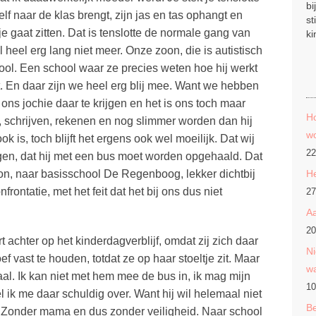
bi
elf naar de klas brengt, zijn jas en tas ophangt en
st
je gaat zitten. Dat is tenslotte de normale gang van
ki
 heel erg lang niet meer. Onze zoon, die is autistisch
ool. Een school waar ze precies weten hoe hij werkt
mt. En daar zijn we heel erg blij mee. Want we hebben
s jochie daar te krijgen en het is ons toch maar
Ho
n, schrijven, rekenen en nog slimmer worden dan hij
wo
k is, toch blijft het ergens ook wel moeilijk. Dat wij
22
gen, dat hij met een bus moet worden opgehaald. Dat
oon, naar basisschool De Regenboog, lekker dichtbij
He
frontatie, met het feit dat het bij ons dus niet
27
Aa
20
t achter op het kinderdagverblijf, omdat zij zich daar
Ni
f vast te houden, totdat ze op haar stoeltje zit. Maar
w
aal. Ik kan niet met hem mee de bus in, ik mag mijn
10
 ik me daar schuldig over. Want hij wil helemaal niet
Be
n. Zonder mama en dus zonder veiligheid. Naar school