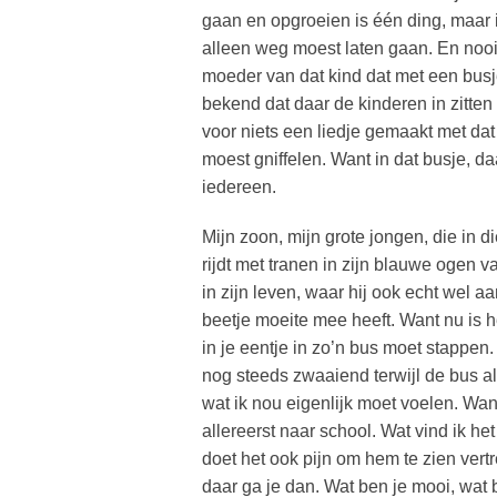
gaan en opgroeien is één ding, maar i
alleen weg moest laten gaan. En nooi
moeder van dat kind dat met een bus
bekend dat daar de kinderen in zitten 
voor niets een liedje gemaakt met dat
moest gniffelen. Want in dat busje, daa
iedereen.
Mijn zoon, mijn grote jongen, die in die
rijdt met tranen in zijn blauwe ogen va
in zijn leven, waar hij ook echt wel 
beetje moeite mee heeft. Want nu is h
in je eentje in zo’n bus moet stappen. Hi
nog steeds zwaaiend terwijl de bus al l
wat ik nou eigenlijk moet voelen. Want
allereerst naar school. Wat vind ik h
doet het ook pijn om hem te zien vertre
daar ga je dan. Wat ben je mooi, wat b