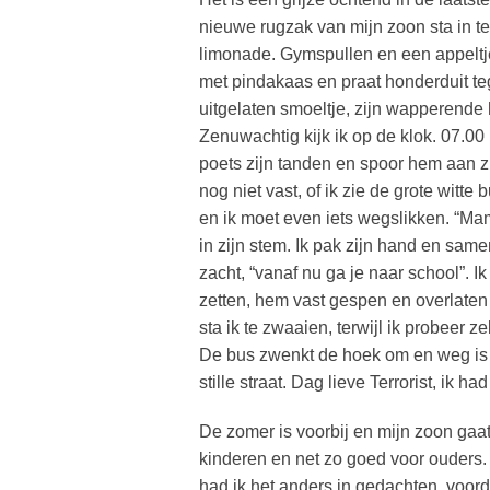
nieuwe rugzak van mijn zoon sta in t
limonade. Gymspullen en een appeltje. 
met pindakaas en praat honderduit teg
uitgelaten smoeltje, zijn wapperende h
Zenuwachtig kijk ik op de klok. 07.00 
poets zijn tanden en spoor hem aan zi
nog niet vast, of ik zie de grote witt
en ik moet even iets wegslikken. “Mama
in zijn stem. Ik pak zijn hand en same
zacht, “vanaf nu ga je naar school”. I
zetten, hem vast gespen en overlaten a
sta ik te zwaaien, terwijl ik probeer zel
De bus zwenkt de hoek om en weg is m
stille straat. Dag lieve Terrorist, ik 
De zomer is voorbij en mijn zoon gaa
kinderen en net zo goed voor ouders.
had ik het anders in gedachten, voorda