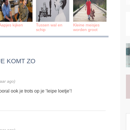
Aapjes kijken
Tussen wal en
Kleine meisjes
schip
worden groot
JE KOMT ZO
jaar ago)
oral ook je trots op je ‘leipe loetje’!