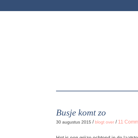
Busje komt zo
/
/
11 Comm
30 augustus 2015
blogt over
Het is een grijze ochtend in de laats