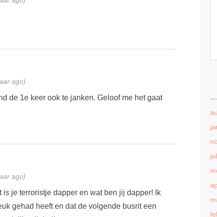
jaar ago)
jaar ago)
tond de 1e keer ook te janken. Geloof me het gaat
a
ja
n
ju
m
jaar ago)
ap
is je terroristje dapper en wat ben jij dapper! Ik
m
leuk gehad heeft en dat de volgende busrit een
fe