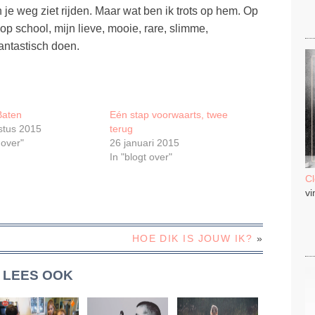
van je weg ziet rijden. Maar wat ben ik trots op hem. Op
 op school, mijn lieve, mooie, rare, slimme,
fantastisch doen.
Baten
Eén stap voorwaarts, twee
stus 2015
terug
 over"
26 januari 2015
In "blogt over"
C
vi
HOE DIK IS JOUW IK?
»
LEES OOK