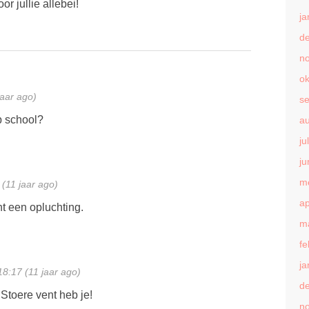
r jullie allebei!
ja
d
n
ok
jaar ago)
s
p school?
a
ju
ju
m
(11 jaar ago)
ap
t een opluchting.
m
fe
ja
8:17 (11 jaar ago)
d
! Stoere vent heb je!
n